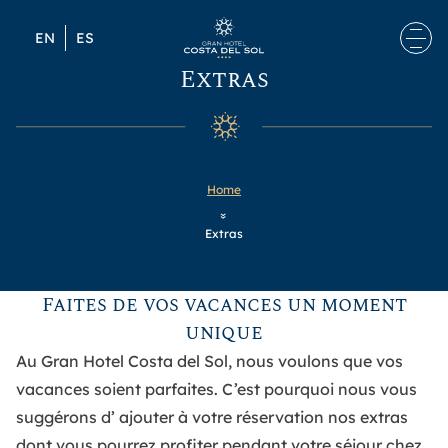
Skip to content
EN
ES
Extras
Home
»
Extras
Faites de vos vacances un moment
unique
Au
Gran Hotel Costa del Sol,
nous voulons que vos
vacances soient parfaites
. C’est pourquoi nous vous
suggérons d’
ajouter à votre réservation nos extras
dont vous pourrez profiter pendant votre séjour chez